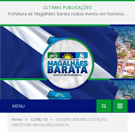
ÚLTIMAS PUBLICAÇÕES:
Prefeitura de Magalhães Barata realiza evento em homenagem ao Dia Internacional da Mulher
MENU
»
»
Home
COVID-19
QUADRO-RESUMO-LICITAÇÃO-
PREFEITURA-MAGALHÃES-BARATA