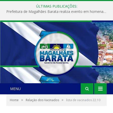
ÚLTIMAS PUBLICAÇÕES:
Prefeitura de Magalhães Barata realiza evento em homenagem ao Dia Internacional da Mulher
MENU
»
»
Home
Relação dos Vacinados
lista de vacinados 22.10