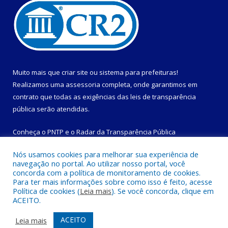
Muito mais que
criar site
ou
sistema para prefeituras
!
Realizamos uma
assessoria
completa, onde garantimos em
contrato que todas as exigências das
leis de transparência
pública
serão atendidas.
Conheça o
PNTP
e o
Radar da Transparência Pública
Nós usamos cookies para melhorar sua experiência de
navegação no portal. Ao utilizar nosso portal, você
concorda com a política de monitoramento de cookies.
Para ter mais informações sobre como isso é feito, acesse
Todos os direitos reservados a Prefeitura Municipal de
Política de cookies (
Leia mais
). Se você concorda, clique em
Magalhães Barata.
ACEITO.
Mapa do Site
Acessar Área Administrativa
ACEITO
Leia mais