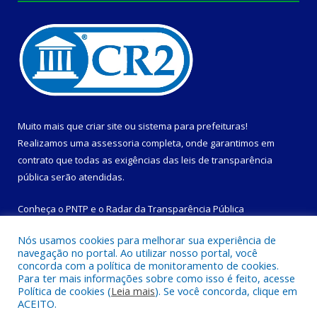
Muito mais que
criar site
ou
sistema para prefeituras
!
Realizamos uma
assessoria
completa, onde garantimos em
contrato que todas as exigências das
leis de transparência
pública
serão atendidas.
Conheça o
PNTP
e o
Radar da Transparência Pública
Nós usamos cookies para melhorar sua experiência de
navegação no portal. Ao utilizar nosso portal, você
concorda com a política de monitoramento de cookies.
Para ter mais informações sobre como isso é feito, acesse
Todos os direitos reservados a Prefeitura Municipal de
Política de cookies (
Leia mais
). Se você concorda, clique em
Magalhães Barata.
ACEITO.