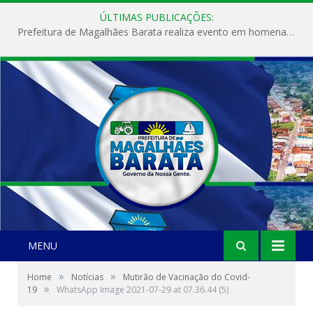
ÚLTIMAS PUBLICAÇÕES:
Prefeitura de Magalhães Barata realiza evento em homenagem ao Dia Internacional da Mulher
MENU
»
»
Home
Notícias
Mutirão de Vacinação do Covid-
»
19
WhatsApp Image 2021-07-29 at 07.36.44 (5)