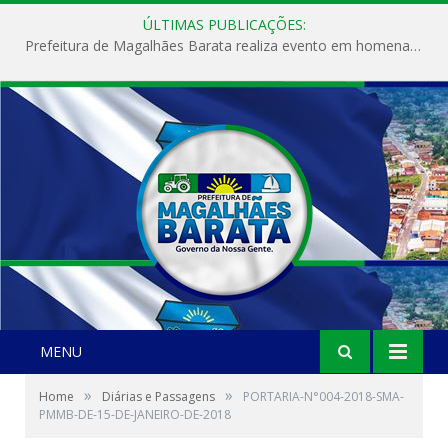
ÚLTIMAS PUBLICAÇÕES:
Prefeitura de Magalhães Barata realiza evento em homenagem ao Dia Internacional da Mulher
MENU
»
»
Home
Diárias e Passagens
PORTARIA-N°004-2018-SMA-
PMMB-DE-15-DE-JANEIRO-DE-2018