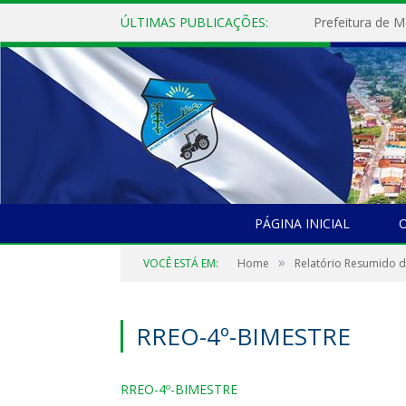
ÚLTIMAS PUBLICAÇÕES:
PÁGINA INICIAL
O
»
VOCÊ ESTÁ EM:
Home
Relatório Resumido 
RREO-4º-BIMESTRE
RREO-4º-BIMESTRE