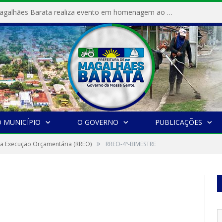
Prefeitura de Magalhães Barata realiza evento em homenagem ao Dia Internacional da Mulher
 MUNICÍPIO
O GOVERNO
PUBLICAÇÕES
»
da Execução Orçamentária (RREO)
RREO-4º-BIMESTRE