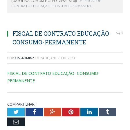
»
(GASOLINA COMUM E ÓLEO DIESEL S10))
FISCAL DE
CONTRATO EDUCAÇÃO- CONSUMO-PERMANENTE
FISCAL DE CONTRATO EDUCAÇÃO-
0
CONSUMO-PERMANENTE
POR
CR2-ADMIN2
EM
24 DE JANEIRO DE 2023
FISCAL DE CONTRATO EDUCAÇÃO- CONSUMO-
PERMANENTE
COMPARTILHAR:
Twitter
Facebook
Google+
Pinterest
LinkedIn
Tumblr
Email