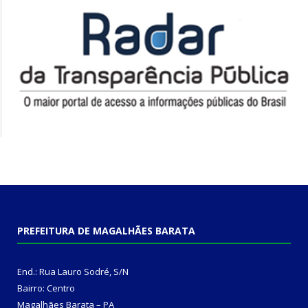
PREFEITURA DE MAGALHÃES BARATA
End.: Rua Lauro Sodré, S/N
Bairro: Centro
Magalhães Barata – PA