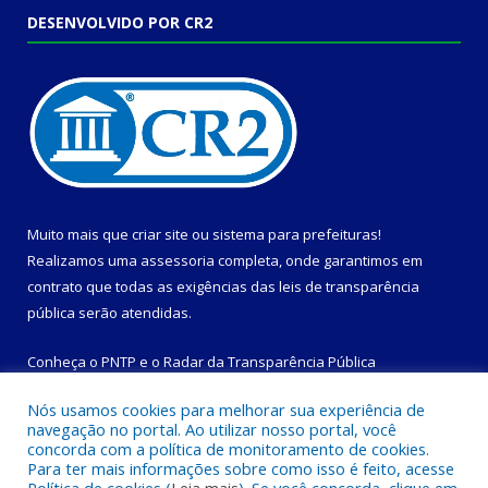
DESENVOLVIDO POR CR2
Muito mais que
criar site
ou
sistema para prefeituras
!
Realizamos uma
assessoria
completa, onde garantimos em
contrato que todas as exigências das
leis de transparência
pública
serão atendidas.
Conheça o
PNTP
e o
Radar da Transparência Pública
Nós usamos cookies para melhorar sua experiência de
navegação no portal. Ao utilizar nosso portal, você
concorda com a política de monitoramento de cookies.
Para ter mais informações sobre como isso é feito, acesse
Todos os direitos reservados a Prefeitura Municipal de