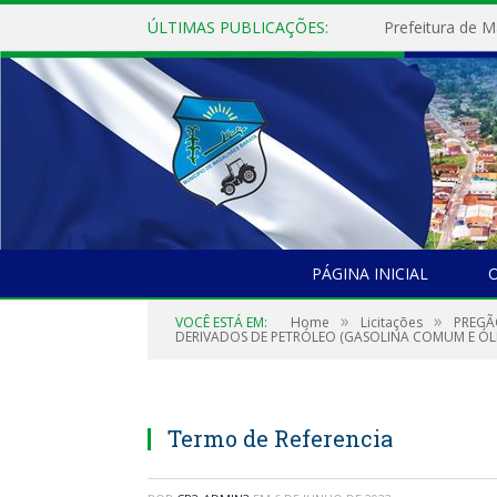
ÚLTIMAS PUBLICAÇÕES:
PÁGINA INICIAL
O
»
»
VOCÊ ESTÁ EM:
Home
Licitações
PREGÃ
DERIVADOS DE PETRÓLEO (GASOLINA COMUM E ÓLEO
Termo de Referencia