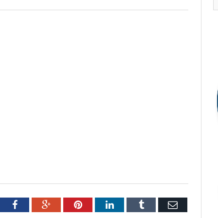
tter
Facebook
Google+
Pinterest
LinkedIn
Tumblr
Email