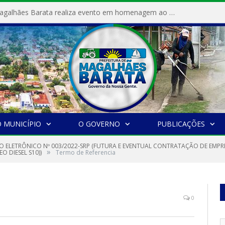
Prefeitura de Magalhães Barata realiza evento em homenagem ao Dia Internacional da Mulher
 MUNICÍPIO
O GOVERNO
PUBLICAÇÕES
O ELETRÔNICO Nº 003/2022-SRP (FUTURA E EVENTUAL CONTRATAÇÃO DE EMPR
»
 DIESEL S10))
Termo de Referencia
0