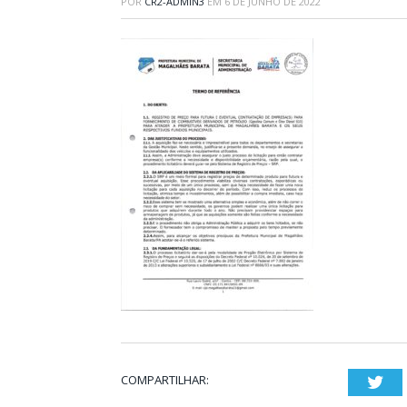
POR
CR2-ADMIN3
EM
6 DE JUNHO DE 2022
COMPARTILHAR:
Twi