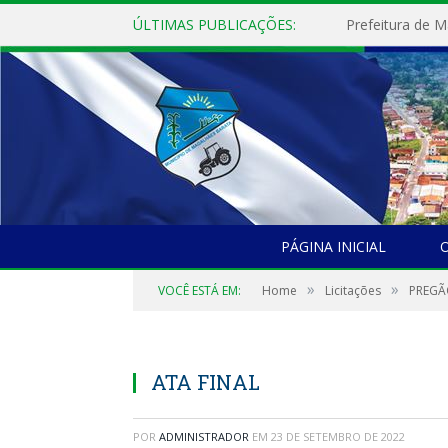
ÚLTIMAS PUBLICAÇÕES:
PÁGINA INICIAL
O
»
»
VOCÊ ESTÁ EM:
Home
Licitações
PREGÃO
ATA FINAL
POR
ADMINISTRADOR
EM
23 DE SETEMBRO DE 2022