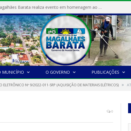
Prefeitura de Magalhães Barata realiza evento em homenagem ao Dia Internacional da Mulher
 MUNICÍPIO
O GOVERNO
PUBLICAÇÕES
»
 ELETRÔNICO Nº 9/2022-011-SRP (AQUISIÇÃO DE MATERIAIS ELÉTRICOS)
AT
0