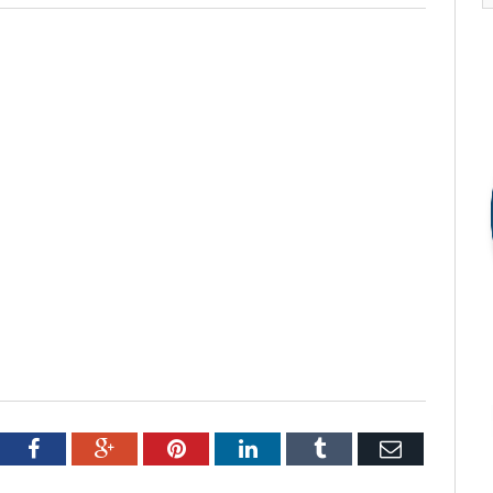
tter
Facebook
Google+
Pinterest
LinkedIn
Tumblr
Email