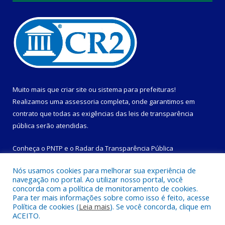
Muito mais que
criar site
ou
sistema para prefeituras
!
Realizamos uma
assessoria
completa, onde garantimos em
contrato que todas as exigências das
leis de transparência
pública
serão atendidas.
Conheça o
PNTP
e o
Radar da Transparência Pública
Nós usamos cookies para melhorar sua experiência de
navegação no portal. Ao utilizar nosso portal, você
concorda com a política de monitoramento de cookies.
Para ter mais informações sobre como isso é feito, acesse
Todos os direitos reservados a Prefeitura Municipal de
Política de cookies (
Leia mais
). Se você concorda, clique em
Magalhães Barata.
ACEITO.