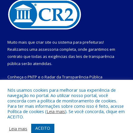
Muito mais que
criar site
ou
sistema para prefeituras
!
Realizamos uma
assessoria
completa, onde garantimos em
contrato que todas as exigências das
leis de transparência
pública
serão atendidas.
Conheça o
PNTP
e o
Radar da Transparência Pública
Nós usamos cookies para melhorar sua experiência de
navegação no portal. Ao utilizar nosso portal, você
concorda com a política de monitoramento de cookies.
Para ter mais informações sobre como isso é feito, acesse
Todos os direitos reservados a Prefeitura Municipal de
Política de cookies (
Leia mais
). Se você concorda, clique em
Magalhães Barata.
ACEITO.
Mapa do Site
Acessar Área Administrativa
ACEITO
Leia mais