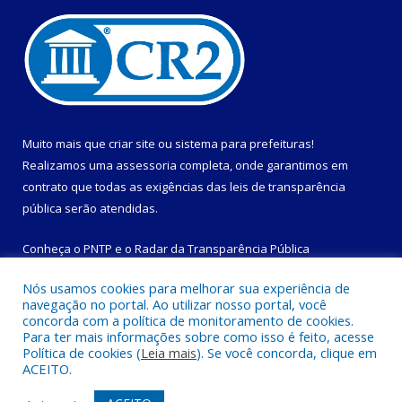
Muito mais que
criar site
ou
sistema para prefeituras
!
Realizamos uma
assessoria
completa, onde garantimos em
contrato que todas as exigências das
leis de transparência
pública
serão atendidas.
Conheça o
PNTP
e o
Radar da Transparência Pública
Nós usamos cookies para melhorar sua experiência de
navegação no portal. Ao utilizar nosso portal, você
concorda com a política de monitoramento de cookies.
Para ter mais informações sobre como isso é feito, acesse
Todos os direitos reservados a Prefeitura Municipal de
Política de cookies (
Leia mais
). Se você concorda, clique em
Magalhães Barata.
ACEITO.
Mapa do Site
Acessar Área Administrativa