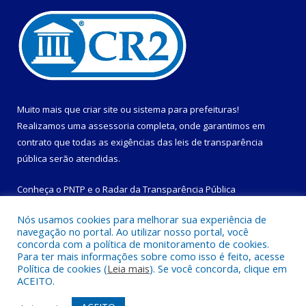
Muito mais que
criar site
ou
sistema para prefeituras
!
Realizamos uma
assessoria
completa, onde garantimos em
contrato que todas as exigências das
leis de transparência
pública
serão atendidas.
Conheça o
PNTP
e o
Radar da Transparência Pública
Nós usamos cookies para melhorar sua experiência de
navegação no portal. Ao utilizar nosso portal, você
concorda com a política de monitoramento de cookies.
Para ter mais informações sobre como isso é feito, acesse
Todos os direitos reservados a Prefeitura Municipal de
Política de cookies (
Leia mais
). Se você concorda, clique em
Magalhães Barata.
ACEITO.
Mapa do Site
Acessar Área Administrativa