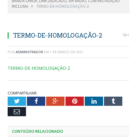
BANDA LARGA, LINK DEDICADO, VIA RÁDIO, COM INSTALAÇÃO
»
INCLUSA)
TERMO-DE-HOMOLOGAÇÃO-2
TERMO-DE-HOMOLOGAÇÃO-2
0
POR
ADMINISTRADOR
EM
1 DE MARÇO DE 2021
TERMO-DE-HOMOLOGAÇÃO-2
COMPARTILHAR:
Twitter
Facebook
Google+
Pinterest
LinkedIn
Tumblr
Email
CONTEÚDO RELACIONADO