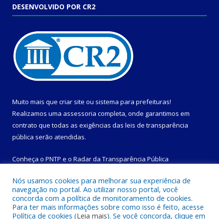
DESENVOLVIDO POR CR2
Muito mais que
criar site
ou
sistema para prefeituras
!
Realizamos uma
assessoria
completa, onde garantimos em
contrato que todas as exigências das
leis de transparência
pública
serão atendidas.
Conheça o
PNTP
e o
Radar da Transparência Pública
Nós usamos cookies para melhorar sua experiência de
navegação no portal. Ao utilizar nosso portal, você
concorda com a política de monitoramento de cookies.
Para ter mais informações sobre como isso é feito, acesse
Todos os direitos reservados a Prefeitura Municipal de
Política de cookies (
Leia mais
). Se você concorda, clique em