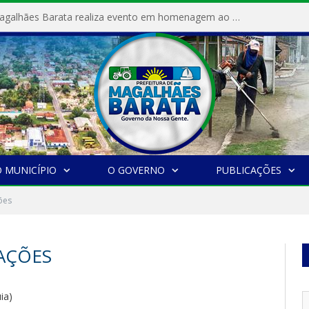
Prefeitura de Magalhães Barata realiza evento em homenagem ao Dia Internacional da Mulher
 MUNICÍPIO
O GOVERNO
PUBLICAÇÕES
ões
AÇÕES
ia)