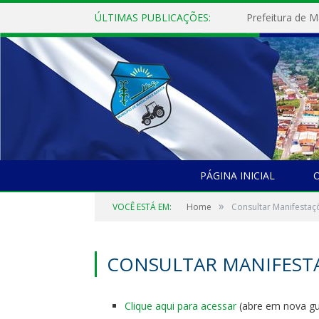
ÚLTIMAS PUBLICAÇÕES:
PÁGINA INICIAL
O
»
VOCÊ ESTÁ EM:
Home
Consultar Manifestaç
CONSULTAR MANIFEST
Clique aqui para acessar
(abre em nova gu