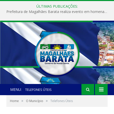
ÚLTIMAS PUBLICAÇÕES:
Prefeitura de Magalhães Barata realiza evento em homenagem ao Dia Internacional da Mulher
MENU:
TELEFONES ÚTEIS
»
»
Home
O Município
Telefones Úteis