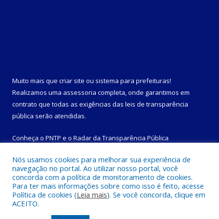
Muito mais que
criar site
ou
sistema para prefeituras
!
Realizamos uma
assessoria
completa, onde garantimos em
contrato que todas as exigências das
leis de transparência
pública
serão atendidas.
Conheça o
PNTP
e o
Radar da Transparência Pública
Nós usamos cookies para melhorar sua experiência de
navegação no portal. Ao utilizar nosso portal, você
concorda com a política de monitoramento de cookies.
Para ter mais informações sobre como isso é feito, acesse
Todos os direitos reservados a Prefeitura Municipal de
Política de cookies (
Leia mais
). Se você concorda, clique em
Magalhães Barata.
ACEITO.