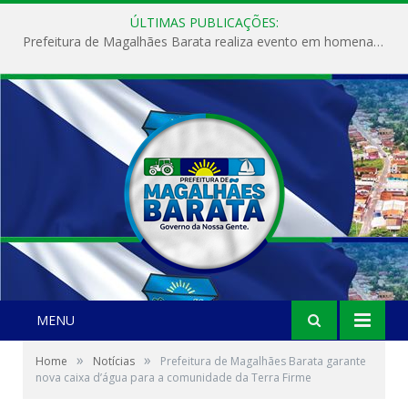
ÚLTIMAS PUBLICAÇÕES:
Prefeitura de Magalhães Barata realiza evento em homenagem ao Dia Internacional da Mulher
MENU
»
»
Home
Notícias
Prefeitura de Magalhães Barata garante
nova caixa d’água para a comunidade da Terra Firme