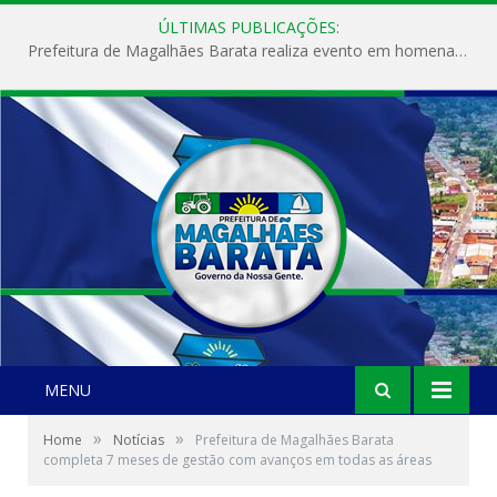
ÚLTIMAS PUBLICAÇÕES:
Prefeitura de Magalhães Barata realiza evento em homenagem ao Dia Internacional da Mulher
MENU
»
»
Home
Notícias
Prefeitura de Magalhães Barata
completa 7 meses de gestão com avanços em todas as áreas