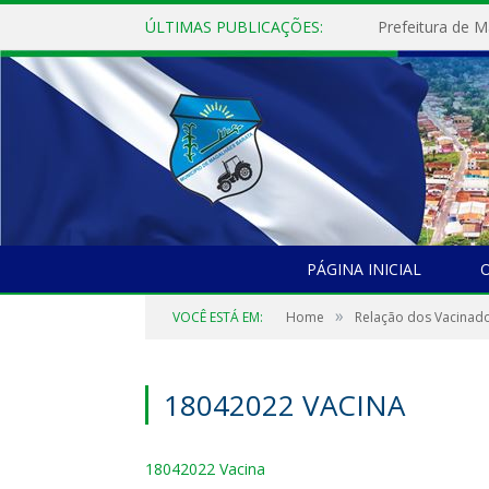
ÚLTIMAS PUBLICAÇÕES:
PÁGINA INICIAL
O
»
VOCÊ ESTÁ EM:
Home
Relação dos Vacinad
18042022 VACINA
18042022 Vacina