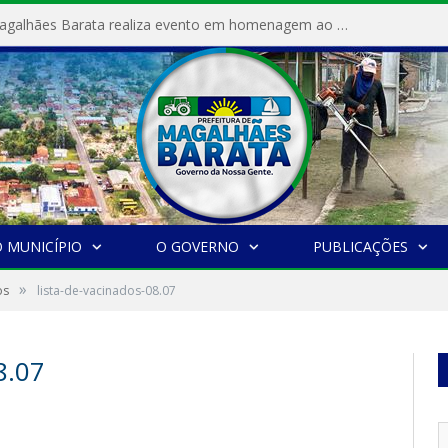
Prefeitura de Magalhães Barata realiza evento em homenagem ao Dia Internacional da Mulher
 MUNICÍPIO
O GOVERNO
PUBLICAÇÕES
»
os
lista-de-vacinados-08.07
8.07