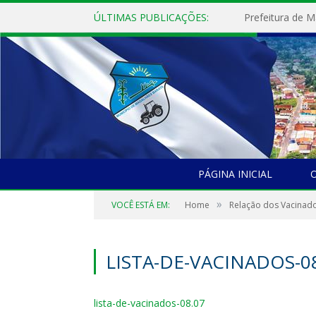
ÚLTIMAS PUBLICAÇÕES:
PÁGINA INICIAL
O
»
VOCÊ ESTÁ EM:
Home
Relação dos Vacinad
LISTA-DE-VACINADOS-0
lista-de-vacinados-08.07