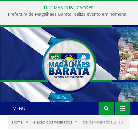
ÚLTIMAS PUBLICAÇÕES:
Prefeitura de Magalhães Barata realiza evento em homenagem ao Dia Internacional da Mulher
MENU
»
»
Home
Relação dos Vacinados
lista de vacinados 26.10