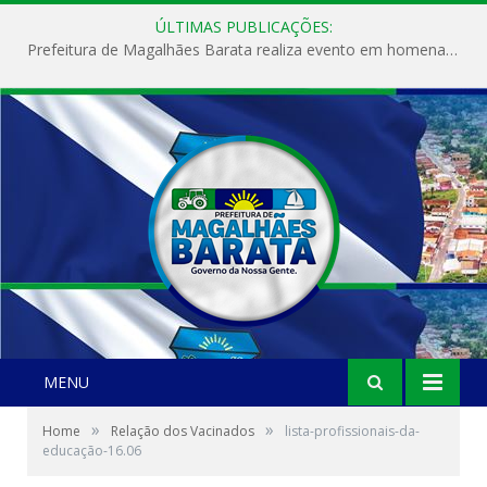
ÚLTIMAS PUBLICAÇÕES:
Prefeitura de Magalhães Barata realiza evento em homenagem ao Dia Internacional da Mulher
MENU
»
»
Home
Relação dos Vacinados
lista-profissionais-da-
educação-16.06