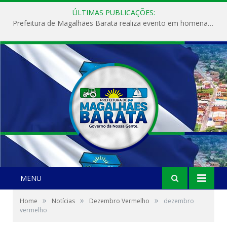
ÚLTIMAS PUBLICAÇÕES:
Prefeitura de Magalhães Barata realiza evento em homenagem ao Dia Internacional da Mulher
MENU
»
»
»
Home
Notícias
Dezembro Vermelho
dezembro
vermelho