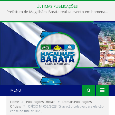
ÚLTIMAS PUBLICAÇÕES:
Prefeitura de Magalhães Barata realiza evento em homenagem ao Dia Internacional da Mulher
MENU
»
»
Home
Publicações Oficiais
Demais Publicações
»
Oficiais
OFÍCIO Nº 052/2023 (Gravação coletiva para eleição
conselho tutelar 2023)