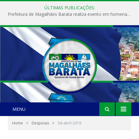
ÚLTIMAS PUBLICAÇÕES:
Prefeitura de Magalhães Barata realiza evento em homenagem ao Dia Internacional da Mulher
MENU
»
»
Home
Despesas
04-abril-2018