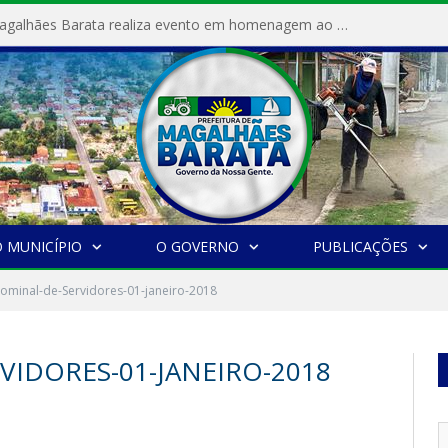
Prefeitura de Magalhães Barata realiza evento em homenagem ao Dia Internacional da Mulher
 MUNICÍPIO
O GOVERNO
PUBLICAÇÕES
Nominal-de-Servidores-01-janeiro-2018
VIDORES-01-JANEIRO-2018