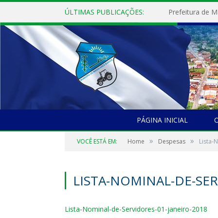
ÚLTIMAS PUBLICAÇÕES:
PÁGINA INICIAL
O
»
»
VOCÊ ESTÁ EM:
Home
Despesas
Lista-
LISTA-NOMINAL-DE-SER
Lista-Nominal-de-Servidores-01-janeiro-2018