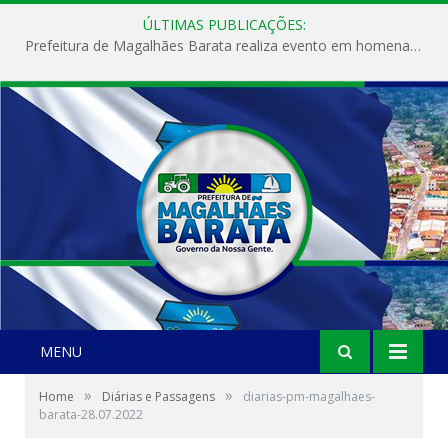
ÚLTIMAS PUBLICAÇÕES:
Prefeitura de Magalhães Barata realiza evento em homenagem ao Dia Internacional da Mulher
MENU
»
»
Home
Diárias e Passagens
diarias-pm-magalhaes-
barata-28.07.2022