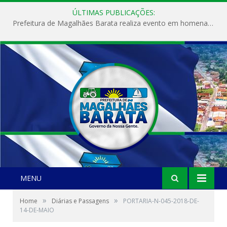
ÚLTIMAS PUBLICAÇÕES:
Prefeitura de Magalhães Barata realiza evento em homenagem ao Dia Internacional da Mulher
MENU
»
»
Home
Diárias e Passagens
PORTARIA-N-045-2018-DE-
14-DE-MAIO