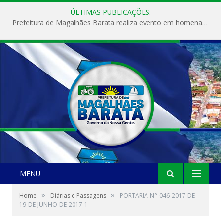
ÚLTIMAS PUBLICAÇÕES:
Prefeitura de Magalhães Barata realiza evento em homenagem ao Dia Internacional da Mulher
MENU
»
»
Home
Diárias e Passagens
PORTARIA-N°-046-2017-DE-
19-DE-JUNHO-DE-2017-1