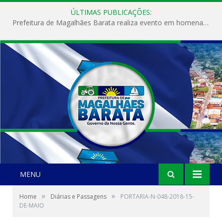
ÚLTIMAS PUBLICAÇÕES:
Prefeitura de Magalhães Barata realiza evento em homenagem ao Dia Internacional da Mulher
MENU
»
»
Home
Diárias e Passagens
PORTARIA-N-048-2018-15-
DE-MAIO