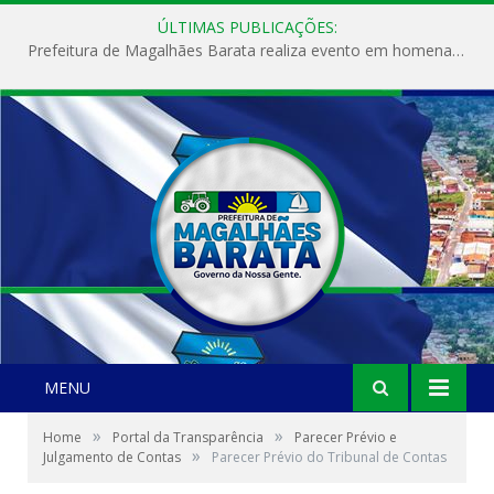
ÚLTIMAS PUBLICAÇÕES:
Prefeitura de Magalhães Barata realiza evento em homenagem ao Dia Internacional da Mulher
MENU
»
»
Home
Portal da Transparência
Parecer Prévio e
»
Julgamento de Contas
Parecer Prévio do Tribunal de Contas