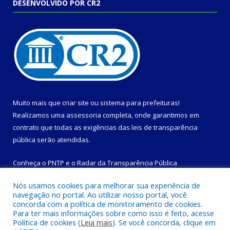
DESENVOLVIDO POR CR2
Muito mais que
criar site
ou
sistema para prefeituras
!
Realizamos uma
assessoria
completa, onde garantimos em
contrato que todas as exigências das
leis de transparência
pública
serão atendidas.
Conheça o
PNTP
e o
Radar da Transparência Pública
Nós usamos cookies para melhorar sua experiência de
navegação no portal. Ao utilizar nosso portal, você
concorda com a política de monitoramento de cookies.
Para ter mais informações sobre como isso é feito, acesse
Todos os direitos reservados a Prefeitura Municipal de
Política de cookies (
Leia mais
). Se você concorda, clique em
Magalhães Barata.