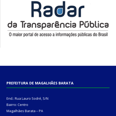
PREFEITURA DE MAGALHÃES BARATA
End.: Rua Lauro Sodré, S/N
Bairro: Centro
Magalhães Barata – PA