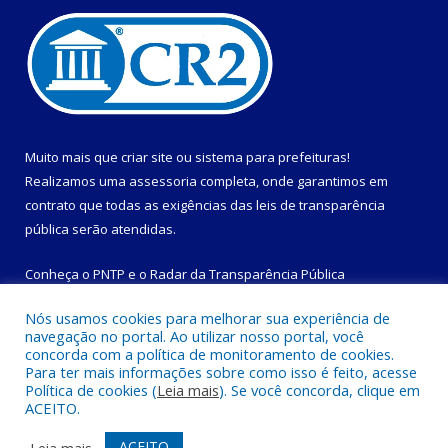
Muito mais que
criar site
ou
sistema para prefeituras
!
Realizamos uma
assessoria
completa, onde garantimos em
contrato que todas as exigências das
leis de transparência
pública
serão atendidas.
Conheça o
PNTP
e o
Radar da Transparência Pública
Nós usamos cookies para melhorar sua experiência de
navegação no portal. Ao utilizar nosso portal, você
concorda com a política de monitoramento de cookies.
Para ter mais informações sobre como isso é feito, acesse
Todos os direitos reservados a Prefeitura Municipal de
Política de cookies (
Leia mais
). Se você concorda, clique em
Magalhães Barata.
ACEITO.
Mapa do Site
Acessar Área Administrativa
ACEITO
Leia mais