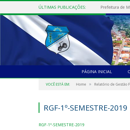
ÚLTIMAS PUBLICAÇÕES:
PÁGINA INICIAL
O
»
VOCÊ ESTÁ EM:
Home
Relatório de Gestão F
RGF-1º-SEMESTRE-2019
RGF-1º-SEMESTRE-2019