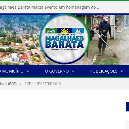
Prefeitura de Magalhães Barata realiza evento em homenagem ao Dia Internacional da Mulher
 MUNICÍPIO
O GOVERNO
PUBLICAÇÕES
»
iscal (RGF)
RGF-1º-SEMESTRE-2019