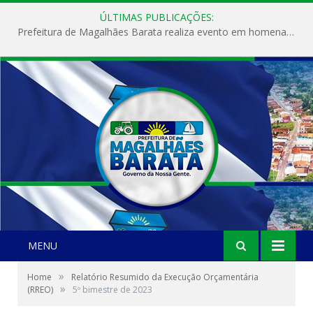
ÚLTIMAS PUBLICAÇÕES:
Prefeitura de Magalhães Barata realiza evento em homenagem ao Dia Internacional da Mulher
MENU
»
Home
Relatório Resumido da Execução Orçamentária
»
(RREO)
5º bimestre de 2023