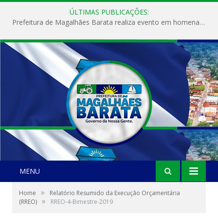
ÚLTIMAS PUBLICAÇÕES:
Prefeitura de Magalhães Barata realiza evento em homenagem ao Dia Internacional da Mulher
MENU
»
Home
Relatório Resumido da Execução Orçamentária
»
(RREO)
RREO-4-Bimestre-2019