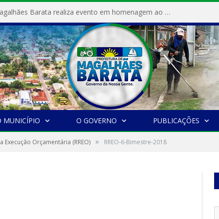
Prefeitura de Magalhães Barata realiza evento em homenagem ao Dia Internacional da Mulher
 MUNICÍPIO
O GOVERNO
PUBLICAÇÕES
»
da Execução Orçamentária (RREO)
RREO-6-Bimestre-2018