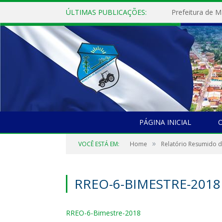
ÚLTIMAS PUBLICAÇÕES:
PÁGINA INICIAL
O
»
VOCÊ ESTÁ EM:
Home
Relatório Resumido 
RREO-6-BIMESTRE-2018
RREO-6-Bimestre-2018