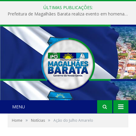
ÚLTIMAS PUBLICAÇÕES:
Prefeitura de Magalhães Barata realiza evento em homenagem ao Dia Internacional da Mulher
MENU
»
»
Home
Notícias
Ação do Julho Amarelo