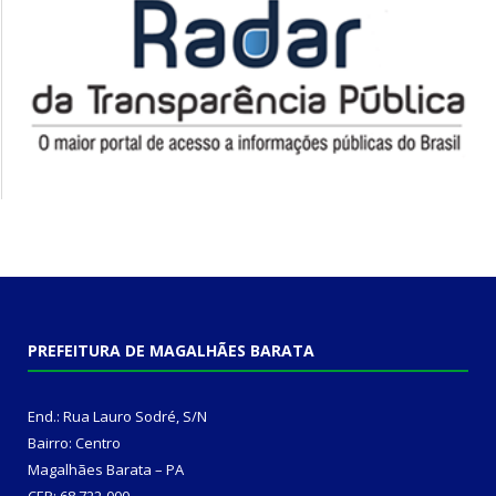
PREFEITURA DE MAGALHÃES BARATA
End.: Rua Lauro Sodré, S/N
Bairro: Centro
Magalhães Barata – PA
CEP: 68.722-000