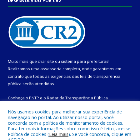
DESENVOLVIDO POR CR2
Muito mais que
criar site
ou
sistema para prefeituras
!
Realizamos uma
assessoria
completa, onde garantimos em
contrato que todas as exigências das
leis de transparência
pública
serão atendidas.
Conheça o
PNTP
e o
Radar da Transparência Pública
Nós usamos cookies para melhorar sua experiência de
navegação no portal. Ao utilizar nosso portal, você
concorda com a política de monitoramento de cookies.
Para ter mais informações sobre como isso é feito, acesse
Todos os direitos reservados a Prefeitura Municipal de
Política de cookies (
Leia mais
). Se você concorda, clique em
Magalhães Barata.
ACEITO.