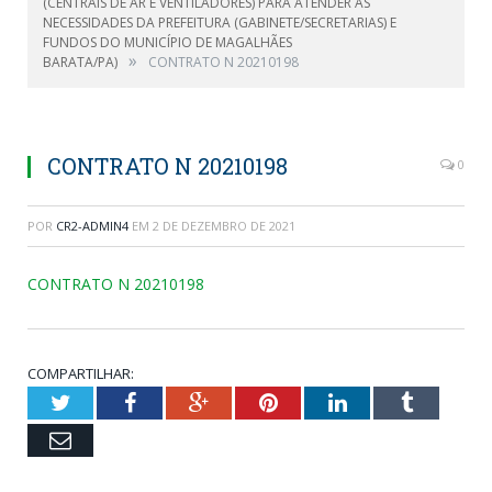
(CENTRAIS DE AR E VENTILADORES) PARA ATENDER AS
NECESSIDADES DA PREFEITURA (GABINETE/SECRETARIAS) E
FUNDOS DO MUNICÍPIO DE MAGALHÃES
»
BARATA/PA)
CONTRATO N 20210198
CONTRATO N 20210198
0
POR
CR2-ADMIN4
EM
2 DE DEZEMBRO DE 2021
CONTRATO N 20210198
COMPARTILHAR:
Twitter
Facebook
Google+
Pinterest
LinkedIn
Tumblr
Email