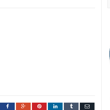
tter
Facebook
Google+
Pinterest
LinkedIn
Tumblr
Email