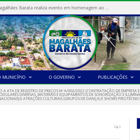
Prefeitura de Magalhães Barata realiza evento em homenagem ao Dia Internacional da Mulher
 MUNICÍPIO
O GOVERNO
PUBLICAÇÕES
O A ATA DE REGISTRO DE PREÇOS Nº A/002/2022 (CONTRATAÇÃO DE EMPRESA 
DULARES DIVERSAS, MATERIAIS E EQUIPAMENTOS DE SONORIZAÇÃO E ILUMINA
NACIONAIS) E ATRAÇÕES CULTURAIS (GRUPOS DE DANÇA) E SHOWS PIROTÉCNIC
0