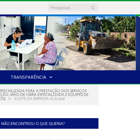
TRANSPARÊNCIA
ESPECIALIZADA PARA A PRESTAÇÃO DOS SERVIÇOS
ÇÃO, MÃO-DE-OBRA ESPECIALIZADA E EQUIPES DE
»
OS)
ACEITE DA EMPRESA rb brasil
NÃO ENCONTROU O QUE QUERIA?