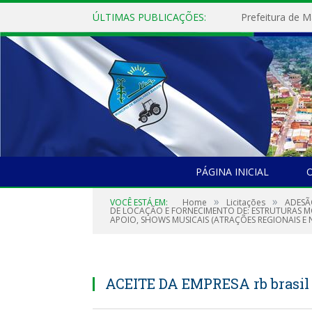
ÚLTIMAS PUBLICAÇÕES:
PÁGINA INICIAL
O
»
»
VOCÊ ESTÁ EM:
Home
Licitações
ADESÃ
DE LOCAÇÃO E FORNECIMENTO DE: ESTRUTURAS MO
APOIO, SHOWS MUSICAIS (ATRAÇÕES REGIONAIS E 
ACEITE DA EMPRESA rb brasil