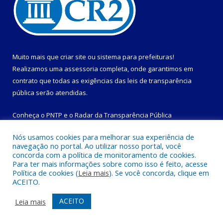
Muito mais que
criar site
ou
sistema para prefeituras
!
Realizamos uma
assessoria
completa, onde garantimos em
contrato que todas as exigências das
leis de transparência
pública
serão atendidas.
Conheça o
PNTP
e o
Radar da Transparência Pública
Nós usamos cookies para melhorar sua experiência de
navegação no portal. Ao utilizar nosso portal, você
concorda com a política de monitoramento de cookies.
Para ter mais informações sobre como isso é feito, acesse
Todos os direitos reservados a Prefeitura Municipal de
Política de cookies (
Leia mais
). Se você concorda, clique em
Magalhães Barata.
ACEITO.
Mapa do Site
Acessar Área Administrativa
ACEITO
Leia mais
Acessar Webmail