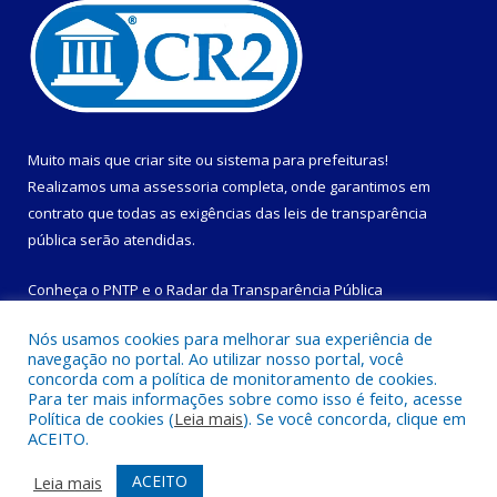
Muito mais que
criar site
ou
sistema para prefeituras
!
Realizamos uma
assessoria
completa, onde garantimos em
contrato que todas as exigências das
leis de transparência
pública
serão atendidas.
Conheça o
PNTP
e o
Radar da Transparência Pública
Nós usamos cookies para melhorar sua experiência de
navegação no portal. Ao utilizar nosso portal, você
concorda com a política de monitoramento de cookies.
Para ter mais informações sobre como isso é feito, acesse
Todos os direitos reservados a Prefeitura Municipal de
Política de cookies (
Leia mais
). Se você concorda, clique em
Magalhães Barata.
ACEITO.
Mapa do Site
Acessar Área Administrativa
ACEITO
Leia mais