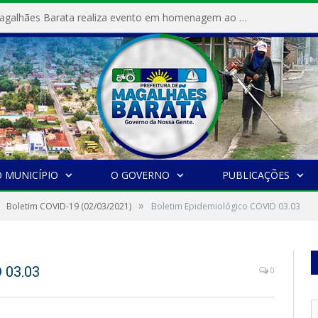
Prefeitura de Magalhães Barata realiza evento em homenagem ao Dia Internacional da Mulher
 MUNICÍPIO
O GOVERNO
PUBLICAÇÕES
»
Boletim COVID-19 (02/03/2021)
Boletim Epidemiológico COVID 03.03
 03.03
0