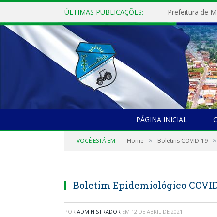
ÚLTIMAS PUBLICAÇÕES:
PÁGINA INICIAL
O
»
»
VOCÊ ESTÁ EM:
Home
Boletins COVID-19
Boletim Epidemiológico COVID
POR
ADMINISTRADOR
EM
12 DE ABRIL DE 2021