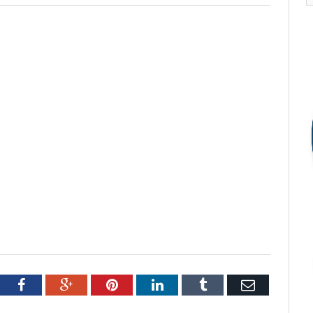
tter
Facebook
Google+
Pinterest
LinkedIn
Tumblr
Email