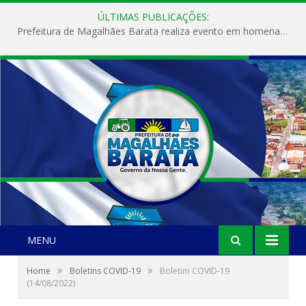
ÚLTIMAS PUBLICAÇÕES:
Prefeitura de Magalhães Barata realiza evento em homenagem ao Dia Internacional da Mulher
MENU
»
»
Home
Boletins COVID-19
Boletim COVID-19
(14/08/2022)