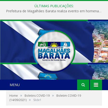
ÚLTIMAS PUBLICAÇÕES:
Prefeitura de Magalhães Barata realiza evento em homenagem ao Dia Internacional da Mulher
MENU
»
»
Home
Boletins COVID-19
Boletim COVID-19
»
(14/09/2021)
Slide1