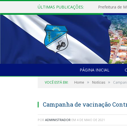
ÚLTIMAS PUBLICAÇÕES:
PÁGINA INICIAL
O
»
»
VOCÊ ESTÁ EM:
Home
Notícias
Campanh
Campanha de vacinação Contr
POR
ADMINISTRADOR
EM
4 DE MAIO DE 2021