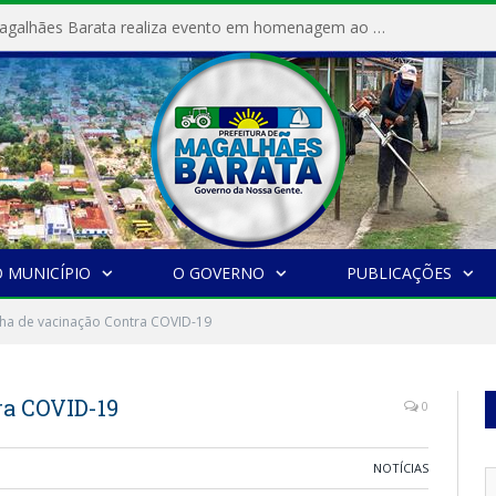
Prefeitura de Magalhães Barata realiza evento em homenagem ao Dia Internacional da Mulher
 MUNICÍPIO
O GOVERNO
PUBLICAÇÕES
a de vacinação Contra COVID-19
a COVID-19
0
NOTÍCIAS