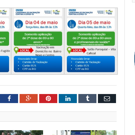
tter
Facebook
Google+
Pinterest
LinkedIn
Tumblr
Email