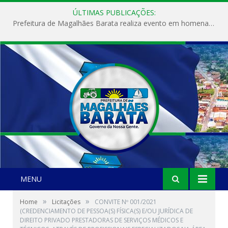
ÚLTIMAS PUBLICAÇÕES:
Prefeitura de Magalhães Barata realiza evento em homenagem ao Dia Internacional da Mulher
MENU
»
»
Home
Licitações
CONVITE Nº 001/2021
(CREDENCIAMENTO DE PESSOA(S) FÍSICA(S) E/OU JURÍDICA DE
DIREITO PRIVADO PRESTADORAS DE SERVIÇOS MÉDICOS E