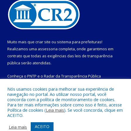
Muito mais que
criar site
ou
sistema para prefeituras
!
Realizamos uma
assessoria
completa, onde garantimos em
contrato que todas as exigências das
leis de transparência
pública
serão atendidas.
Conheça o
PNTP
e o
Radar da Transparência Pública
Nós usamos cookies para melhorar sua experiência de
navegação no portal. Ao utilizar nosso portal, você
concorda com a política de monitoramento de cookies.
Para ter mais informações sobre como isso é feito, acesse
Todos os direitos reservados a Prefeitura Municipal de
Política de cookies (
Leia mais
). Se você concorda, clique em
Magalhães Barata.
ACEITO.
Mapa do Site
Acessar Área Administrativa
ACEITO
Leia mais