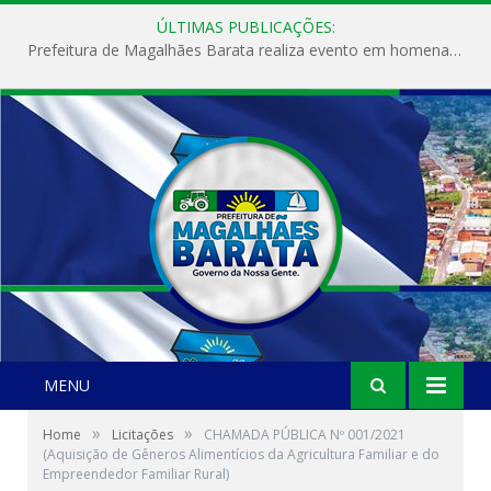
ÚLTIMAS PUBLICAÇÕES:
Prefeitura de Magalhães Barata realiza evento em homenagem ao Dia Internacional da Mulher
MENU
»
»
Home
Licitações
CHAMADA PÚBLICA Nº 001/2021
(Aquisição de Gêneros Alimentícios da Agricultura Familiar e do
Empreendedor Familiar Rural)