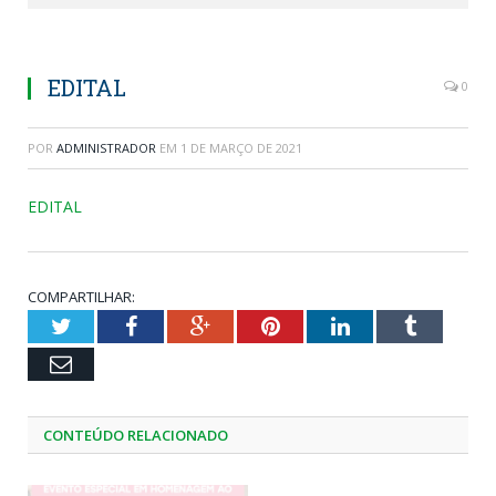
EDITAL
0
POR
ADMINISTRADOR
EM
1 DE MARÇO DE 2021
EDITAL
COMPARTILHAR:
Twitter
Facebook
Google+
Pinterest
LinkedIn
Tumblr
Email
CONTEÚDO RELACIONADO