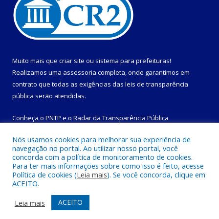
Muito mais que
criar site
ou
sistema para prefeituras
!
Realizamos uma
assessoria
completa, onde garantimos em
contrato que todas as exigências das
leis de transparência
pública
serão atendidas.
Conheça o
PNTP
e o
Radar da Transparência Pública
Nós usamos cookies para melhorar sua experiência de
navegação no portal. Ao utilizar nosso portal, você
concorda com a política de monitoramento de cookies.
Para ter mais informações sobre como isso é feito, acesse
Todos os direitos reservados a Prefeitura Municipal de
Política de cookies (
Leia mais
). Se você concorda, clique em
Magalhães Barata.
ACEITO.
Mapa do Site
Acessar Área Administrativa
ACEITO
Leia mais
Acessar Webmail