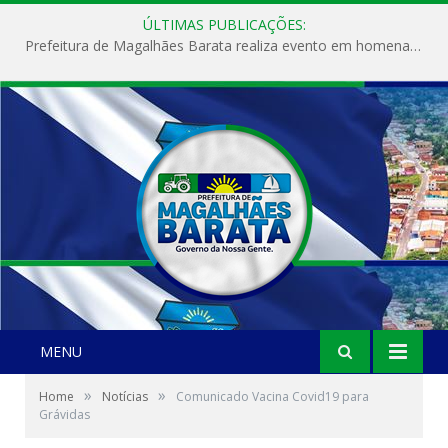
ÚLTIMAS PUBLICAÇÕES:
Prefeitura de Magalhães Barata realiza evento em homenagem ao Dia Internacional da Mulher
MENU
»
»
Home
Notícias
Comunicado Vacina Covid19 para
Grávidas